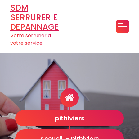
Aller
SDM
au
SERRURERIE
contenu
DEPANNAGE
Votre serrurier à
votre service
pithiviers
Accueil
-
pithiviers